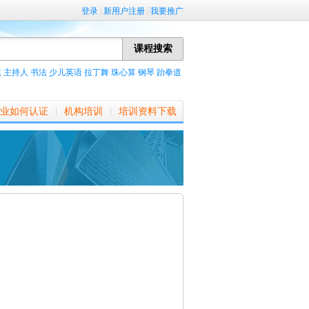
|
|
登录
新用户注册
我要推广
棋
主持人
书法
少儿英语
拉丁舞
珠心算
钢琴
跆拳道
|
|
业如何认证
机构培训
培训资料下载