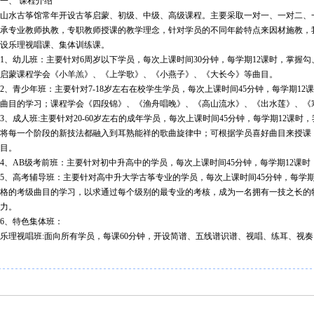
一、 课程介绍
山水古筝馆常年开设古筝启蒙、初级、中级、高级课程。主要采取一对一、一对二、
承专业教师执教，专职教师授课的教学理念，针对学员的不同年龄特点来因材施教，
设乐理视唱课、集体训练课。
1、幼儿班：主要针对6周岁以下学员，每次上课时间30分钟，每学期12课时，掌握
启蒙课程学会《小羊羔》、《上学歌》、《小燕子》、《大长今》等曲目。
2、青少年班：主要针对7-18岁左右在校学生学员，每次上课时间45分钟，每学期1
曲目的学习；课程学会《四段锦》、《渔舟唱晚》、《高山流水》、《出水莲》、《
3、成人班:主要针对20-60岁左右的成年学员，每次上课时间45分钟，每学期12课
将每一个阶段的新技法都融入到耳熟能祥的歌曲旋律中；可根据学员喜好曲目来授课
目。
4、AB级考前班：主要针对初中升高中的学员，每次上课时间45分钟，每学期12课
5、高考辅导班：主要针对高中升大学古筝专业的学员，每次上课时间45分钟，每学
格的考级曲目的学习，以求通过每个级别的最专业的考核，成为一名拥有一技之长的
力。
6、特色集体班：
乐理视唱班:面向所有学员，每课60分钟，开设简谱、五线谱识谱、视唱、练耳、视