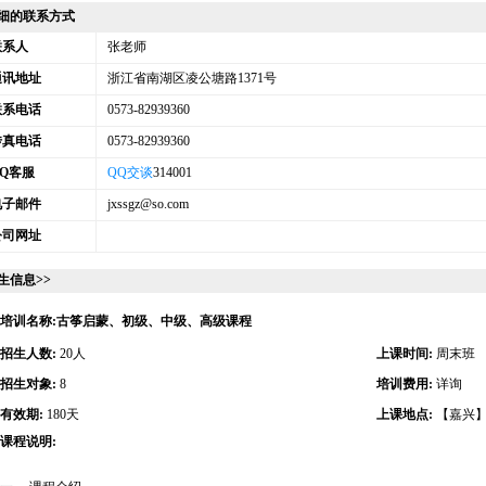
细的联系方式
联系人
张老师
通讯地址
浙江省南湖区凌公塘路1371号
联系电话
0573-82939360
传真电话
0573-82939360
QQ客服
QQ交谈
314001
电子邮件
jxssgz@so.com
公司网址
生信息>>
培训名称:古筝启蒙、初级、中级、高级课程
招生人数:
20人
上课时间:
周末班
招生对象:
8
培训费用:
详询
有效期:
180天
上课地点:
【嘉兴
课程说明: