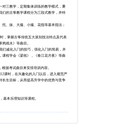
一对三教学，定期集体训练的教学模式，秉
我们的古筝教学课程分为三段式教学，并特
勾、托、抹、大撮、小撮、花指等基本指法；
2课时，掌握古筝传统五大派别技法特点及代表
寒鸦戏水》等曲目。
时，我们减化入门的技巧，强化入门的简易，并
，课程学会《梁祝》，《春江花月夜》等曲
时，根据考试曲目来安排培训内容。
期12课时，在兴趣化的入门以后，进入规范严
特长生目标，从而提高升学中的优势与竞争
奏，基本乐理知识等课程。