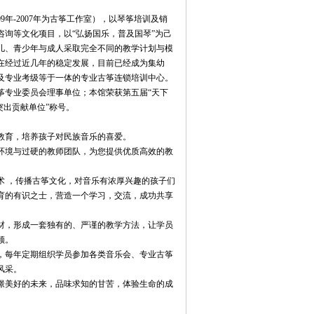
99年-2007年为古筝工作室），以琴筝培训及销
咨询等文化项目，以“弘扬国乐，普及国琴”为己
儿、青少年与成人采取完全不同的教学计划与模
在经过近几年的稳定发展，目前已经成为集幼
及专业考级等于一体的专业古筝连锁培训中心。
筝专业委员会理事单位；本馆荣获第五届“天下
突出贡献单位”称号。
教育，培养孩子对民族音乐的喜爱。
环境与过硬的教师团队，为您提供优质高效的教
术 ，传播古筝文化，对音乐有浓厚兴趣的孩子们
育的有识之士，营造一个学习，交流，成功共享
材，形成一套独有的、严谨的教学方法，让学员
领。
，每年定期组织学员参加各类音乐会、专业古筝
风采。
憬美好的未来，品味求知的甘苦，体验生命的成