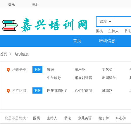
登录
注册
课程
围棋
主持人
书法
首页
培训信息
首页
>
培训信息
培训分类
不限
舞蹈
器乐类
文艺类
中学辅导
拓展训练营
出国留学
所在区域
不限
巴黎都市附近
八佰伴商圈
城南路
江南摩尔
中关村
中润
桐乡
平湖
海盐
您是不是想找：
围棋
主持人
书法
少儿英语
拉丁舞
珠心算