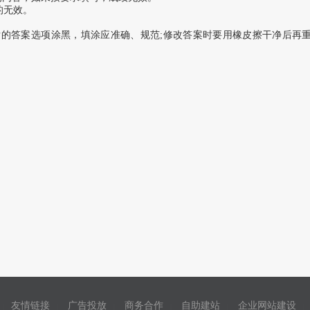
的无效。
后的答案选项涂黑，填涂应准确、规范;修改答案时要用橡皮擦干净后再
友情链接
广告投放
商务合作
自助建站
企业网站建设
|
|
|
|
|
|