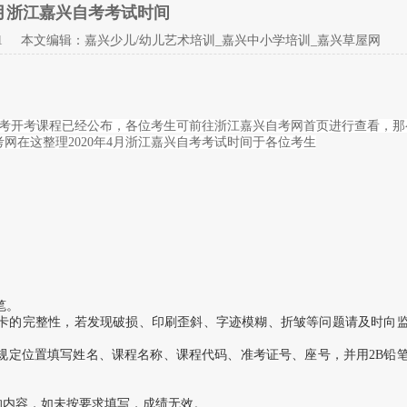
年4月浙江嘉兴自考考试时间
1 本文编辑：嘉兴少儿/幼儿艺术培训_嘉兴中小学培训_嘉兴草屋网
月自考开考课程已经公布，各位考生可前往浙江嘉兴自考网首页进行查看，那
考网在这整理2020年4月浙江嘉兴自考考试时间于各位考生
）
）
笔。
题卡的完整性，若发现破损、印刷歪斜、字迹模糊、折皱等问题请及时向
规定位置填写姓名、课程名称、课程代码、准考证号、座号，并用2B铅
。
的内容，如未按要求填写，成绩无效。