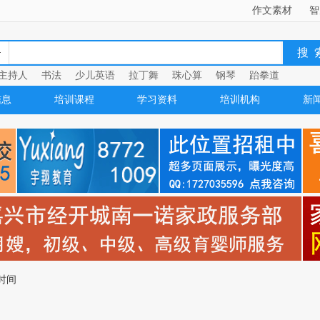
作文素材
智
主持人
书法
少儿英语
拉丁舞
珠心算
钢琴
跆拳道
信息
培训课程
学习资料
培训机构
新
时间