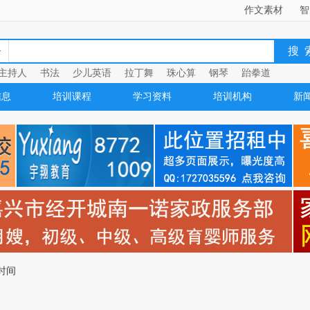
作文素材
智
主持人
书法
少儿英语
拉丁舞
珠心算
钢琴
跆拳道
信息
培训课程
学习资料
培训机构
新
时间